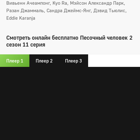
Вивьенн Ачеампонг, Kyo Ra, Мэйсон Александр Парк,
Разан Джаммаль, Сандра Джеймс-Янг, Дэвид Тьюлис,
Eddie Karanja
Смотреть онлайн бесплатно Песочный человек 2
сезон 11 серия
Плеер 1
Плеер 2
Плеер 3